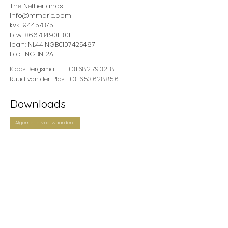
The Netherlands
info@mmdrie.com
kvk:
94457875
btw:
866784901
.B.01
Iban: NL44INGB0107425467
bic: INGBNL2A
Klaas Bergsma
+
31682793218
Ruud van der Plas
+
31653628856
Downloads
Algemene voorwaarden